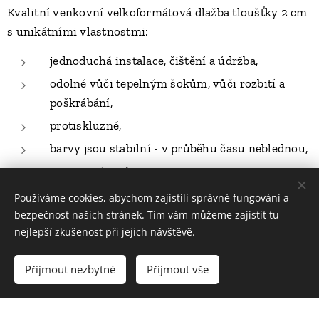
Kvalitní venkovní velkoformátová dlažba tloušťky 2 cm
s unikátními vlastnostmi:
jednoduchá instalace, čištění a údržba,
odolné vůči tepelným šokům, vůči rozbití a
poškrábání,
protiskluzné,
barvy jsou stabilní - v průběhu času neblednou,
mrazuvzdorné,
odolné vůči skvrnám a posypové soli,
Používáme cookies, abychom zajistili správné fungování a
bezpečnost našich stránek. Tím vám můžeme zajistit tu
odolné vůči všem chemikáliím,
nejlepší zkušenost při jejich návštěvě.
nevyžaduje žádné povrchové ošetření nebo
impregnaci.
Přijmout nezbytné
Přijmout vše
Dlažba je rektifikovaná a má vysokou nosnost.
Protiskluz: R11 A+B