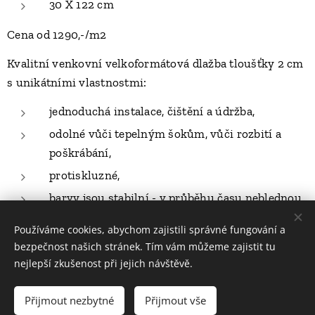
30 X 122 cm
Cena od 1290,-/m2
Kvalitní venkovní velkoformátová dlažba tloušťky 2 cm
s unikátními vlastnostmi:
jednoduchá instalace, čištění a údržba,
odolné vůči tepelným šokům, vůči rozbití a
poškrábání,
protiskluzné,
barvy jsou stabilní - v průběhu času neblednou,
mrazuvzdorné,
Používáme cookies, abychom zajistili správné fungování a
odolné vůči skvrnám a posypové soli,
bezpečnost našich stránek. Tím vám můžeme zajistit tu
nejlepší zkušenost při jejich návštěvě.
odolné vůči všem chemikáliím,
nevyžaduje žádné povrchové ošetření nebo
Přijmout nezbytné
Přijmout vše
impregnaci.