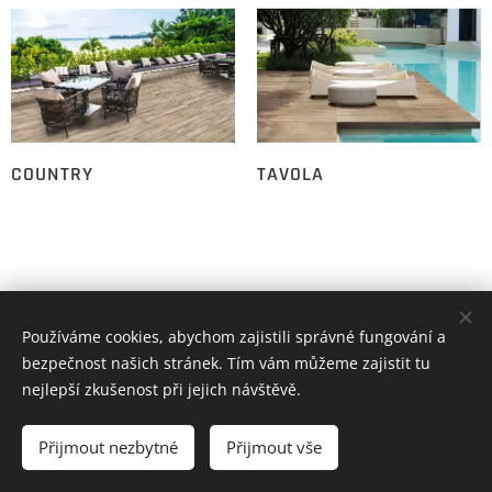
COUNTRY
TAVOLA
Používáme cookies, abychom zajistili správné fungování a
bezpečnost našich stránek. Tím vám můžeme zajistit tu
nejlepší zkušenost při jejich návštěvě.
© 2023 Bigtile s.r.o.
info@bigtile.cz
Přijmout nezbytné
Přijmout vše
Cookies