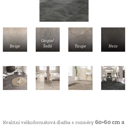
Grigio/
Beige
Šedá
Taupe
Nero
60×60 cm a
Kvalitní velkoformátová dlažba s rozměry