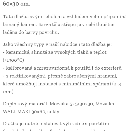
60×30 cm.
Tato dlažba svým reliéfem a vzhledem velmi připomíná
lámaný kámen. Barva těla střepu je v celé tloušťce
laděna do barvy povrchu.
Jako všechny typy v naší nabídce i tato dlažba je:
- keramická, slinutá za vysokých tlaků a teplot
(>1300°C)
- kalibrovaná a mrazuvzdorná k použití i do exterierů
- s rektifikovanými, přesně zabroušenýmí hranami,
které umožňují instalaci s minimálními spárami (2-3
mm)
Doplňkový materiál: Mozaika 5x5/30x30, Mozaika
WALL MAXI 30x60, sokly
Dlažbu je nutné instalovat výhradně s použitím